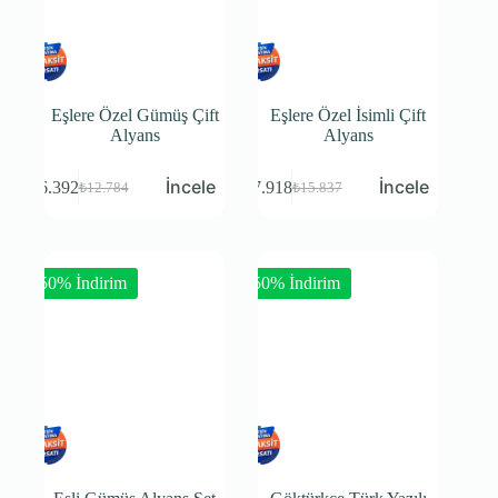
Eşlere Özel Gümüş Çift
Eşlere Özel İsimli Çift
Alyans
Alyans
₺
6.392
₺
7.918
₺
12.784
₺
15.837
-50% İndirim
-50% İndirim