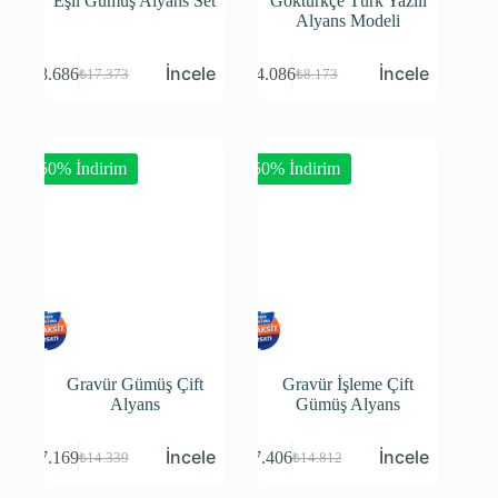
Eşli Gümüş Alyans Set
Göktürkçe Türk Yazılı
Alyans Modeli
₺
8.686
₺
4.086
₺
17.373
₺
8.173
-50% İndirim
-50% İndirim
Gravür Gümüş Çift
Gravür İşleme Çift
Alyans
Gümüş Alyans
₺
7.169
₺
7.406
₺
14.339
₺
14.812