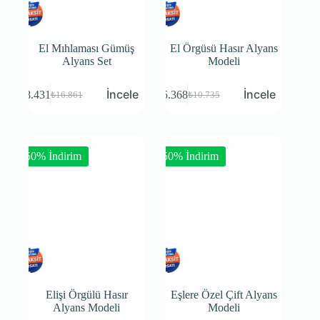
El Mıhlaması Gümüş
El Örgüsü Hasır Alyans
Alyans Set
Modeli
₺
8.431
₺
5.368
₺
16.861
₺
10.735
-50% İndirim
-50% İndirim
Elişi Örgülü Hasır
Eşlere Özel Çift Alyans
Alyans Modeli
Modeli