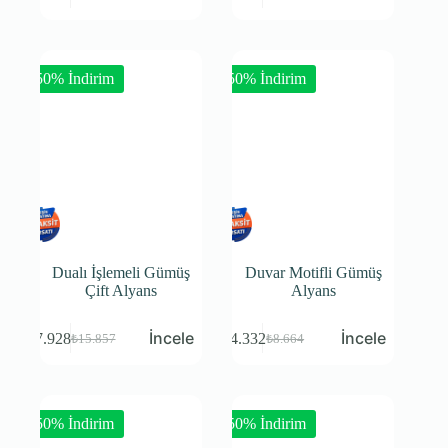
-50% İndirim
-50% İndirim
Dualı İşlemeli Gümüş
Duvar Motifli Gümüş
Çift Alyans
Alyans
₺
7.928
₺
4.332
₺
15.857
₺
8.664
-50% İndirim
-50% İndirim