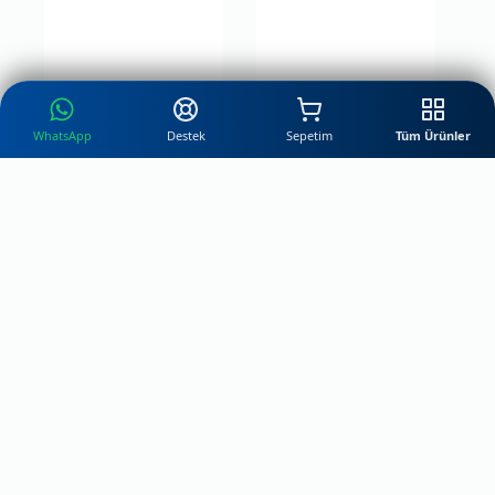
WhatsApp
Destek
Sepetim
Tüm Ürünler
Gravür Motifli Gümüş
Gravür Sonsuzluk Çift
Alyans
Gümüş Alyans
₺
4.854
₺
7.169
₺
9.709
₺
14.339
-50% İndirim
-50% İndirim