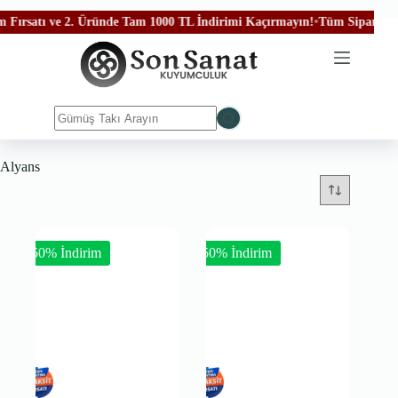
atı ve 2. Üründe Tam 1000 TL İndirimi Kaçırmayın!
•
Tüm Siparişleriniz Ü
Alyans
-50% İndirim
-50% İndirim