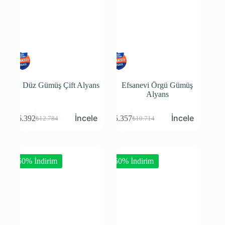
Düz Gümüş Çift Alyans
Efsanevi Örgü Gümüş
Alyans
₺
6.392
₺
5.357
₺
12.784
₺
10.714
-50% İndirim
-50% İndirim