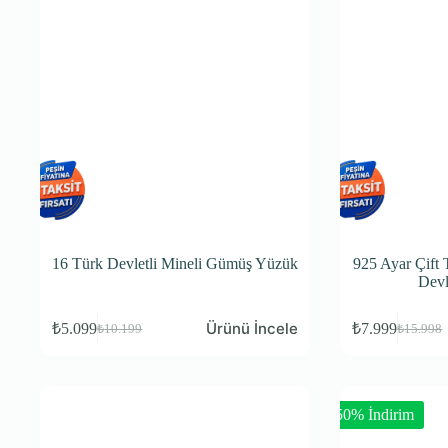
16 Türk Devletli Mineli Gümüş Yüzük
925 Ayar Çift 
Devl
Ürünü İncele
₺
5.099
₺
7.999
₺
10.199
₺
15.998
-50% İndirim