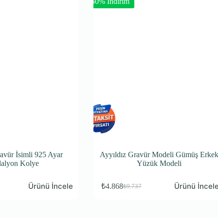
-50% İndirim
avür İsimli 925 Ayar
Ayyıldız Gravür Modeli Gümüş Erke
alyon Kolye
Yüzük Modeli
Ürünü İncele
Ürünü İncel
₺
4.868
₺
9.737