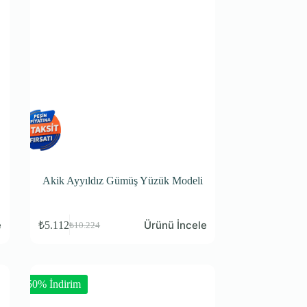
Akik Ayyıldız Gümüş Yüzük Modeli
e
Ürünü İncele
₺
5.112
₺
10.224
-50% İndirim