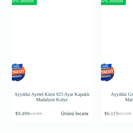
-50% İndirim
-50% İndirim
Ayyıldız Ayetel Kürsi 925 Ayar Kapaklı
Ayyıldız Gr
Madalyon Kolye
Mad
Ürünü İncele
₺
9.499
₺
6.115
₺
18.998
₺
12.230