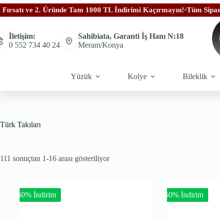
tı ve 2. Üründe Tam 1000 TL İndirimi Kaçırmayın!
•
Tüm Siparişlerin
İletişim:
Sahibiata, Garanti İş Hanı N:18
0 552 734 40 24
Meram/Konya
Yüzük
Kolye
Bileklik
Türk Takıları
111 sonuçtan 1-16 arası gösteriliyor
-50% İndirim
-50% İndirim