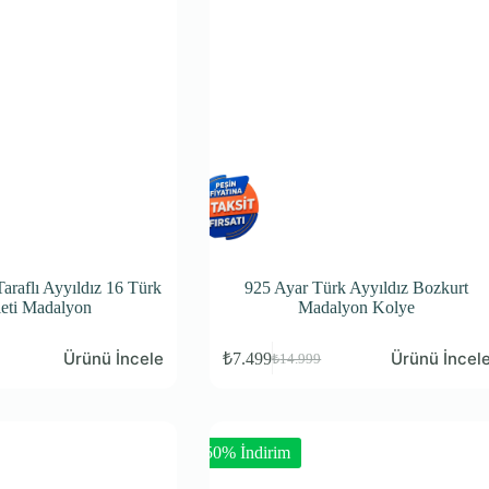
Taraflı Ayyıldız 16 Türk
925 Ayar Türk Ayyıldız Bozkurt
eti Madalyon
Madalyon Kolye
Ürünü İncele
Ürünü İncel
₺
7.499
₺
14.999
-50% İndirim