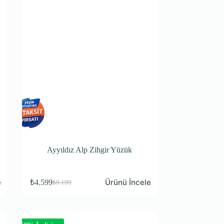
Ayyıldız Alp Zihgir Yüzük
e
Ürünü İncele
₺
4.599
₺
9.199