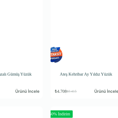
mzalı Gümüş Yüzük
Ateş Kehribar Ay Yıldız Yüzük
Ürünü İncele
Ürünü İncel
₺
4.708
₺
9.415
-50% İndirim