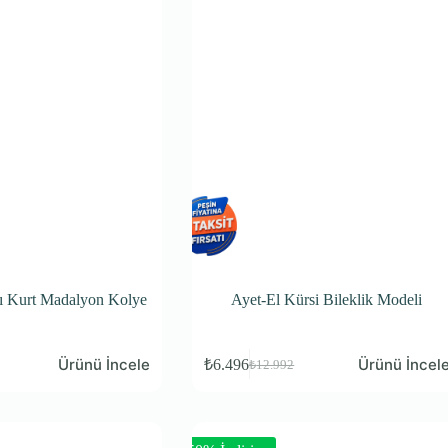
lı Kurt Madalyon Kolye
Ayet-El Kürsi Bileklik Modeli
Ürünü İncele
Ürünü İncel
₺
6.496
₺
12.992