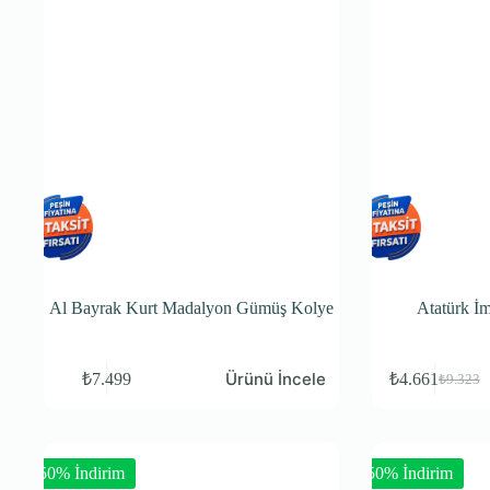
Al Bayrak Kurt Madalyon Gümüş Kolye
Atatürk İ
Ürünü İncele
₺
7.499
₺
4.661
₺
9.323
-50% İndirim
-50% İndirim