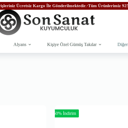
iz Ücretsiz Kargo İle Gönderilmektedir.
•
Tüm Ürünlerimiz 925 Ayar 
Alyans
Kişiye Özel Gümüş Takılar
Diğer
-50% İndirim