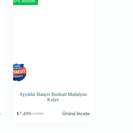
-50% İndirim
k
Ayyıldız Hançer Bozkurt Madalyon
Kolye
e
Ürünü İncele
₺
7.499
₺
14.999