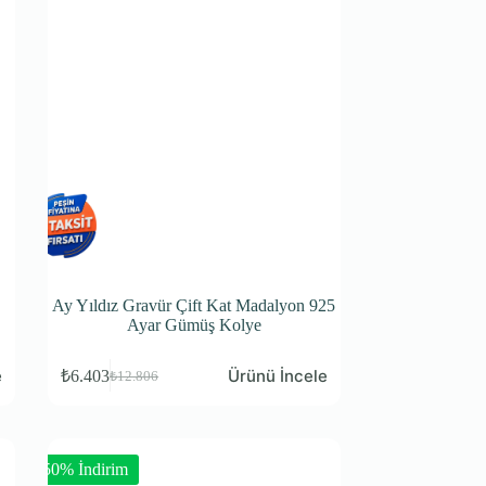
Ay Yıldız Gravür Çift Kat Madalyon 925
Ayar Gümüş Kolye
e
Ürünü İncele
₺
6.403
₺
12.806
-50% İndirim