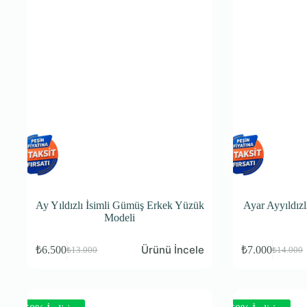
Ay Yıldızlı İsimli Gümüş Erkek Yüzük
Ayar Ayyıldız
Modeli
Ürünü İncele
₺
6.500
₺
7.000
₺
13.000
₺
14.000