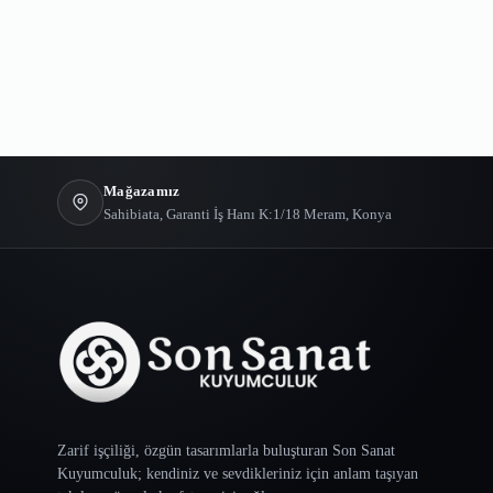
Mağazamız
Sahibiata, Garanti İş Hanı K:1/18 Meram, Konya
Zarif işçiliği, özgün tasarımlarla buluşturan Son Sanat
Kuyumculuk; kendiniz ve sevdikleriniz için anlam taşıyan