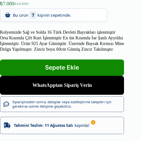
₺
7.000
₺
14.000
7
Bu ürün
kişinin sepetinde.
Kolyemizde Sağ ve Solda 16 Türk Devleti Bayrakları işlenmiştir
Orta Kısımda Çift Kurt İşlenmiştir
En üst Kısımda İse Şanlı Ayyıldız
İşlenmiştir.
Ürün 925 Ayar Gümüştür. Üzerinde Bayrak Kırmızı
Mine
Dolgu Yapılmıştır.
Zincir boyu 60cm Gümüş Zincir Takılmıştır.
WhatsApptan Sipariş Verin
Siparişinizden sonra, detaylar veya özelleştirme talepleri için
gerekirse sizinle iletişime geçebiliriz.
Tahmini Teslim:
11 Ağustos Salı
kapında!