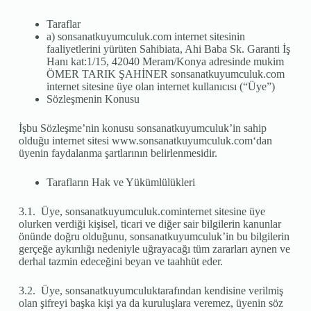
Taraflar
a) sonsanatkuyumculuk.com internet sitesinin
faaliyetlerini yürüten Sahibiata, Ahi Baba Sk. Garanti İş
Hanı kat:1/15, 42040 Meram/Konya adresinde mukim
ÖMER TARIK ŞAHİNER sonsanatkuyumculuk.com
internet sitesine üye olan internet kullanıcısı (“Üye”)
Sözleşmenin Konusu
İşbu Sözleşme’nin konusu sonsanatkuyumculuk’in sahip
olduğu internet sitesi www.sonsanatkuyumculuk.com‘dan
üyenin faydalanma şartlarının belirlenmesidir.
Tarafların Hak ve Yükümlülükleri
3.1. Üye, sonsanatkuyumculuk.cominternet sitesine üye
olurken verdiği kişisel, ticari ve diğer sair bilgilerin kanunlar
önünde doğru olduğunu, sonsanatkuyumculuk’in bu bilgilerin
gerçeğe aykırılığı nedeniyle uğrayacağı tüm zararları aynen ve
derhal tazmin edeceğini beyan ve taahhüt eder.
3.2. Üye, sonsanatkuyumculuktarafından kendisine verilmiş
olan şifreyi başka kişi ya da kuruluşlara veremez, üyenin söz