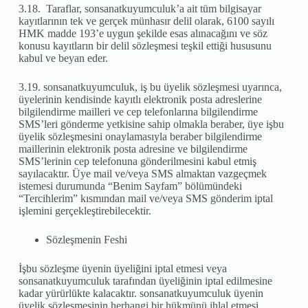
3.18. Taraflar, sonsanatkuyumculuk’a ait tüm bilgisayar
kayıtlarının tek ve gerçek münhasır delil olarak, 6100 sayılı
HMK madde 193’e uygun şekilde esas alınacağını ve söz
konusu kayıtların bir delil sözleşmesi teşkil ettiği hususunu
kabul ve beyan eder.
3.19. sonsanatkuyumculuk, iş bu üyelik sözleşmesi uyarınca,
üyelerinin kendisinde kayıtlı elektronik posta adreslerine
bilgilendirme mailleri ve cep telefonlarına bilgilendirme
SMS’leri gönderme yetkisine sahip olmakla beraber, üye işbu
üyelik sözleşmesini onaylamasıyla beraber bilgilendirme
maillerinin elektronik posta adresine ve bilgilendirme
SMS’lerinin cep telefonuna gönderilmesini kabul etmiş
sayılacaktır. Üye mail ve/veya SMS almaktan vazgeçmek
istemesi durumunda “Benim Sayfam” bölümündeki
“Tercihlerim” kısmından mail ve/veya SMS gönderim iptal
işlemini gerçekleştirebilecektir.
Sözleşmenin Feshi
İşbu sözleşme üyenin üyeliğini iptal etmesi veya
sonsanatkuyumculuk tarafından üyeliğinin iptal edilmesine
kadar yürürlükte kalacaktır. sonsanatkuyumculuk üyenin
üyelik sözleşmesinin herhangi bir hükmünü ihlal etmesi