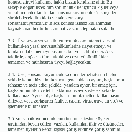
konusu şifreyi kullanma hakkı bizzat kendisine aittir. Bu
sebeple doğabilecek tüm sorumluluk ile üçüncü kişiler veya
yetkili merciler tarafından sonsanatkuyumculuk’e karşı ileri
sürülebilecek tüm iddia ve taleplere karşı,
sonsanatkuyumculuk’in söz konusu izinsiz kullanımdan
kaynaklanan her türlü tazminat ve sair talep hakkı saklıdır.
3.3. Üye www.sonsanatkuyumculuk.com internet sitesini
kullanırken yasal mevzuat hükümlerine riayet etmeyi ve
bunları ihlal etmemeyi baştan kabul ve taahhüt eder. Aksi
takdirde, doğacak tüm hukuki ve cezai yükümlülükler
tamamen ve münhasıran üyeyi bağlayacaktır.
3.4. Üye, sonsanatkuyumculuk.com internet sitesini hiçbir
şekilde kamu düzenini bozucu, genel ahlaka aykırı, başkalarını
rahatsız ve taciz edici şekilde, yasalara aykırı bir amaç için,
başkalarının fikri ve telif haklarına tecavüz edecek şekilde
kullanamaz. Ayrıca, üye başkalarının hizmetleri kullanmasını
önleyici veya zorlaştırıcı faaliyet (spam, virus, truva atı vb.) ve
işlemlerde bulunamaz.
3.5. sonsanatkuyumculuk.com internet sitesinde üyeler
tarafından beyan edilen, yazılan, kullanılan fikir ve düşünceler,
tamamen üyelerin kendi kişisel görüşleridir ve görüş sahibini