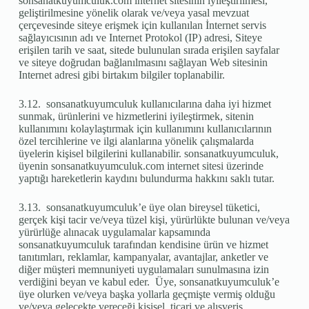
sonsanatkuyumculuk.com internet sitesinin iyileştirilmesi,
geliştirilmesine yönelik olarak ve/veya yasal mevzuat
çerçevesinde siteye erişmek için kullanılan İnternet servis
sağlayıcısının adı ve Internet Protokol (IP) adresi, Siteye
erişilen tarih ve saat, sitede bulunulan sırada erişilen sayfalar
ve siteye doğrudan bağlanılmasını sağlayan Web sitesinin
Internet adresi gibi birtakım bilgiler toplanabilir.
3.12. sonsanatkuyumculuk kullanıcılarına daha iyi hizmet
sunmak, ürünlerini ve hizmetlerini iyileştirmek, sitenin
kullanımını kolaylaştırmak için kullanımını kullanıcılarının
özel tercihlerine ve ilgi alanlarına yönelik çalışmalarda
üyelerin kişisel bilgilerini kullanabilir. sonsanatkuyumculuk,
üyenin sonsanatkuyumculuk.com internet sitesi üzerinde
yaptığı hareketlerin kaydını bulundurma hakkını saklı tutar.
3.13. sonsanatkuyumculuk’e üye olan bireysel tüketici,
gerçek kişi tacir ve/veya tüzel kişi, yürürlükte bulunan ve/veya
yürürlüğe alınacak uygulamalar kapsamında
sonsanatkuyumculuk tarafından kendisine ürün ve hizmet
tanıtımları, reklamlar, kampanyalar, avantajlar, anketler ve
diğer müşteri memnuniyeti uygulamaları sunulmasına izin
verdiğini beyan ve kabul eder. Üye, sonsanatkuyumculuk’e
üye olurken ve/veya başka yollarla geçmişte vermiş olduğu
ve/veya gelecekte vereceği kişisel, ticari ve alışveriş