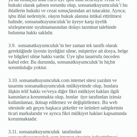
hukuki olarak şahsen sorumlu olup, sonsanatkuyumculuk’i bu
ihlallerin hukuki ve cezai sonuçlarından ari tutacaktır. Ayrıca;
işbu ihlal nedeniyle, olayın hukuk alanına intikal ettirilmesi
halinde, sonsanatkuyumculuk’in üyeye karşı üyelik
sözleşmesine uyulmamasından dolayı tazminat talebinde
bulunma hakkı saklıdır.
3.9. sonsanatkuyumculuk’in her zaman tek taraflı olarak
gerektiğinde üyenin üyeliğini silme, müşteriye ait dosya, belge
ve bilgileri silme hakkı vardır. Üye işbu tasarrufu önceden
kabul eder. Bu durumda, sonsanatkuyumculuk’in hiçbir
sorumluluğu yoktur.
3.10. sonsanatkuyumculuk.com internet sitesi yazılım ve
tasarımı sonsanatkuyumculuk mülkiyetinde olup, bunlara
ilişkin telif hakkı ve/veya diğer fikri mülkiyet hakları ilgili
kanunlarca korunmakta olup, bunlar üye tarafından izinsiz
kullanılamaz, iktisap edilemez ve değiştirilemez. Bu web
sitesinde adı geçen başkaca şirketler ve ürünleri sahiplerinin
ticari markalarıdır ve ayrıca fikri mülkiyet hakları kapsamında
korunmaktadır.
3.11. sonsanatkuyumculuk tarafından