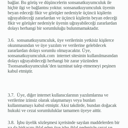
bağlar. Bu görüş ve düşüncelerin sonsanatkuyumculuk ile
hiçbir ilgi ve bağlantısı yoktur. sonsanatkuyumculuk üyenin
beyan edeceği fikir ve görüşler nedeniyle üçüncü kişilerin
uğrayabileceği zararlardan ve üçüncü kişilerin beyan edeceği
fikir ve görüşler nedeniyle üyenin uğrayabileceği zararlardan
dolayı herhangi bir sorumluluğu bulunmamaktadır.
3.6. sonsanatkuyumculuk, üye verilerinin yetkisiz kişilerce
okunmasından ve üye yazılım ve verilerine gelebilecek
zararlardan dolayı sorumlu olmayacaktır. Üye,
sonsanatkuyumculuk.com internet sitesinin kullanılmasından
dolayı uğrayabileceği herhangi bir zarar yüzünden
Tsonsanatkuyumculuk’den tazminat talep etmemeyi peşinen
kabul etmiştir.
3.7. Üye, diğer internet kullanıcılarının yazılımlarına ve
verilerine izinsiz olarak ulaşmamayı veya bunları
kullanmamayı kabul etmiştir. Aksi takdirde, bundan doğacak
hukuki ve cezai sorumluluklar tamamen üyeye aittir.
3.8. İşbu üyelik sözleşmesi içerisinde sayılan maddelerden bir
ya da birkaçını ihlal eden üye işbu ihlal nedeniyle cezai ve