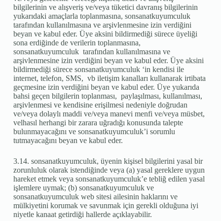
bilgilerinin ve alışveriş ve/veya tüketici davranış bilgilerinin
yukarıdaki amaçlarla toplanmasına, sonsanatkuyumculuk
tarafından kullanılmasına ve arşivlenmesine izin verdiğini
beyan ve kabul eder. Üye aksini bildirmediği sürece üyeliği
sona erdiğinde de verilerin toplanmasına,
sonsanatkuyumculuk tarafından kullanılmasına ve
arşivlenmesine izin verdiğini beyan ve kabul eder. Üye aksini
bildirmediği sürece sonsanatkuyumculuk ‘in kendisi ile
internet, telefon, SMS, vb iletişim kanalları kullanarak irtibata
geçmesine izin verdiğini beyan ve kabul eder. Üye yukarıda
bahsi geçen bilgilerin toplanması, paylaşılması, kullanılması,
arşivlenmesi ve kendisine erişilmesi nedeniyle doğrudan
ve/veya dolaylı maddi ve/veya manevi menfi ve/veya müsbet,
velhasıl herhangi bir zarara uğradığı konusunda talepte
bulunmayacağını ve sonsanatkuyumculuk’i sorumlu
tutmayacağını beyan ve kabul eder.
3.14. sonsanatkuyumculuk, üyenin kişisel bilgilerini yasal bir
zorunluluk olarak istendiğinde veya (a) yasal gereklere uygun
hareket etmek veya sonsanatkuyumculuk’e tebliğ edilen yasal
işlemlere uymak; (b) sonsanatkuyumculuk ve
sonsanatkuyumculuk web sitesi ailesinin haklarını ve
mülkiyetini korumak ve savunmak için gerekli olduğuna iyi
niyetle kanaat getirdiği hallerde açıklayabilir.