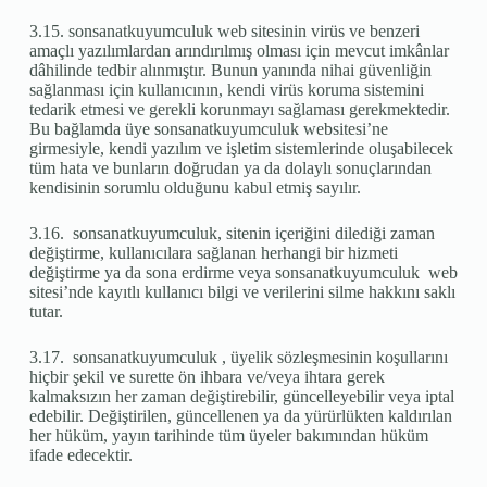
3.15. sonsanatkuyumculuk web sitesinin virüs ve benzeri
amaçlı yazılımlardan arındırılmış olması için mevcut imkânlar
dâhilinde tedbir alınmıştır. Bunun yanında nihai güvenliğin
sağlanması için kullanıcının, kendi virüs koruma sistemini
tedarik etmesi ve gerekli korunmayı sağlaması gerekmektedir.
Bu bağlamda üye sonsanatkuyumculuk websitesi’ne
girmesiyle, kendi yazılım ve işletim sistemlerinde oluşabilecek
tüm hata ve bunların doğrudan ya da dolaylı sonuçlarından
kendisinin sorumlu olduğunu kabul etmiş sayılır.
3.16. sonsanatkuyumculuk, sitenin içeriğini dilediği zaman
değiştirme, kullanıcılara sağlanan herhangi bir hizmeti
değiştirme ya da sona erdirme veya sonsanatkuyumculuk web
sitesi’nde kayıtlı kullanıcı bilgi ve verilerini silme hakkını saklı
tutar.
3.17. sonsanatkuyumculuk , üyelik sözleşmesinin koşullarını
hiçbir şekil ve surette ön ihbara ve/veya ihtara gerek
kalmaksızın her zaman değiştirebilir, güncelleyebilir veya iptal
edebilir. Değiştirilen, güncellenen ya da yürürlükten kaldırılan
her hüküm, yayın tarihinde tüm üyeler bakımından hüküm
ifade edecektir.