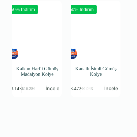
-50% İndirim
-50% İndirim
Kalkan Harfli Gümüş
Kanatlı İsimli Gümüş
Madalyon Kolye
Kolye
₺
8.143
₺
3.472
₺
16.286
₺
6.943