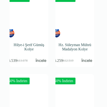
Hilye-i Şerif Gümüş
Hz. Süleyman Mührü
Kolye
Madalyon Kolye
₺
6.539
₺
6.259
₺
13.078
₺
12.519
-50% İndirim
-50% İndirim