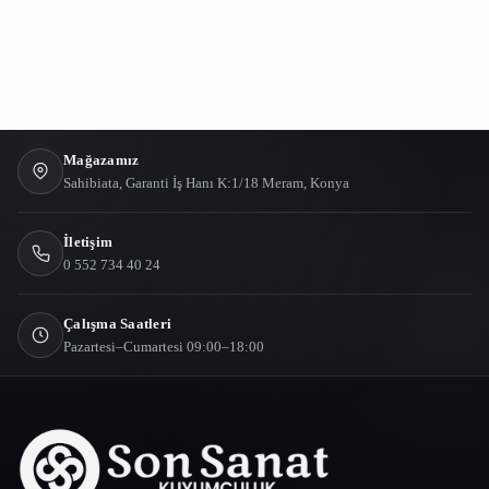
Mağazamız
Sahibiata, Garanti İş Hanı K:1/18 Meram, Konya
İletişim
0 552 734 40 24
Çalışma Saatleri
Pazartesi–Cumartesi 09:00–18:00