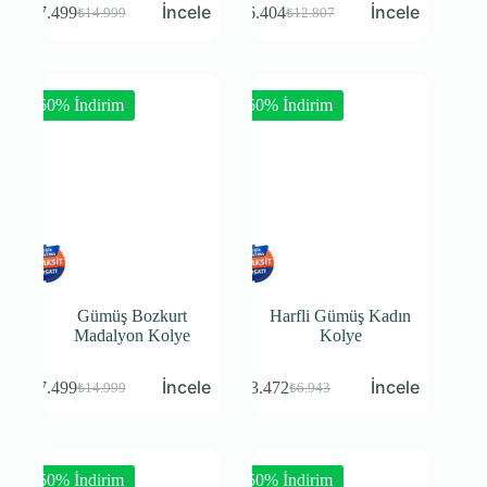
₺
7.499
₺
6.404
₺
14.999
₺
12.807
-50% İndirim
-50% İndirim
Gümüş Bozkurt
Harfli Gümüş Kadın
Madalyon Kolye
Kolye
₺
7.499
₺
3.472
₺
14.999
₺
6.943
-50% İndirim
-50% İndirim