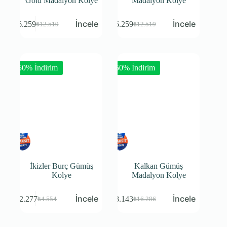
Gold Madalyon Kolye
Madalyon Kolye
₺
6.259
₺
6.259
₺
12.519
₺
12.519
-50% İndirim
-50% İndirim
İkizler Burç Gümüş
Kalkan Gümüş
Kolye
Madalyon Kolye
₺
2.277
₺
8.143
₺
4.554
₺
16.286