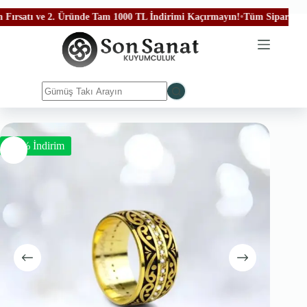
satı ve 2. Üründe Tam 1000 TL İndirimi Kaçırmayın!
•
Tüm Siparişleriniz 
-50% İndirim