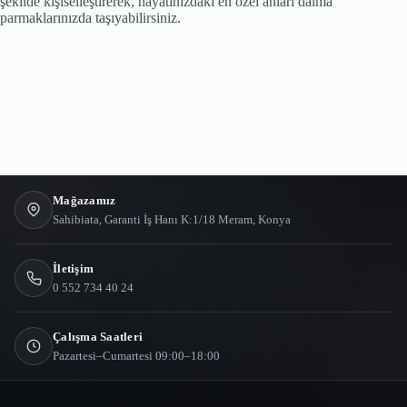
şekilde kişiselleştirerek, hayatınızdaki en özel anları daima
parmaklarınızda taşıyabilirsiniz.
Mağazamız
Sahibiata, Garanti İş Hanı K:1/18 Meram, Konya
İletişim
0 552 734 40 24
Çalışma Saatleri
Pazartesi–Cumartesi 09:00–18:00