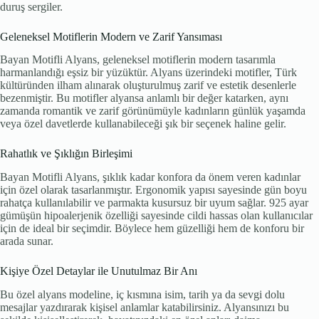
duruş sergiler.
Geleneksel Motiflerin Modern ve Zarif Yansıması
Bayan Motifli Alyans, geleneksel motiflerin modern tasarımla
harmanlandığı eşsiz bir yüzüktür. Alyans üzerindeki motifler, Türk
kültüründen ilham alınarak oluşturulmuş zarif ve estetik desenlerle
bezenmiştir. Bu motifler alyansa anlamlı bir değer katarken, aynı
zamanda romantik ve zarif görünümüyle kadınların günlük yaşamda
veya özel davetlerde kullanabileceği şık bir seçenek haline gelir.
Rahatlık ve Şıklığın Birleşimi
Bayan Motifli Alyans, şıklık kadar konfora da önem veren kadınlar
için özel olarak tasarlanmıştır. Ergonomik yapısı sayesinde gün boyu
rahatça kullanılabilir ve parmakta kusursuz bir uyum sağlar. 925 ayar
gümüşün hipoalerjenik özelliği sayesinde cildi hassas olan kullanıcılar
için de ideal bir seçimdir. Böylece hem güzelliği hem de konforu bir
arada sunar.
Kişiye Özel Detaylar ile Unutulmaz Bir Anı
Bu özel alyans modeline, iç kısmına isim, tarih ya da sevgi dolu
mesajlar yazdırarak kişisel anlamlar katabilirsiniz. Alyansınızı bu