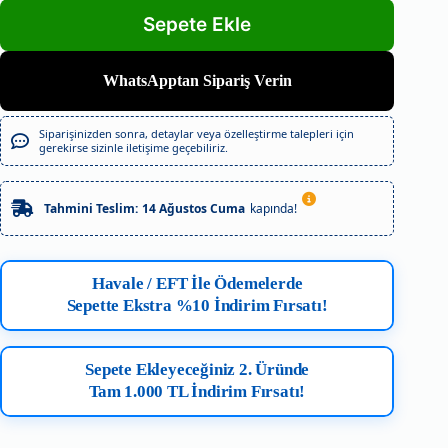
WhatsApptan Sipariş Verin
Siparişinizden sonra, detaylar veya özelleştirme talepleri için
gerekirse sizinle iletişime geçebiliriz.
Tahmini Teslim:
14 Ağustos Cuma
kapında!
Havale / EFT İle Ödemelerde
Sepette Ekstra %10 İndirim Fırsatı!
Sepete Ekleyeceğiniz 2. Üründe
Tam 1.000 TL İndirim Fırsatı!