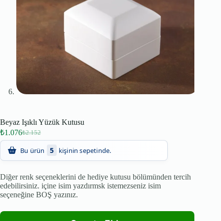
Beyaz Işıklı Yüzük Kutusu
₺
1.076
₺
2.152
5
Bu ürün
kişinin sepetinde.
Diğer renk seçeneklerini de hediye kutusu bölümünden tercih
edebilirsiniz. içine isim yazdırmsk istemezseniz isim
seçeneğine BOŞ yazınız.