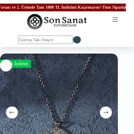
ve 2. Üründe Tam 1000 TL İndirimi Kaçırmayın!
•
Tüm Siparişleriniz Ücret
-50% İndirim