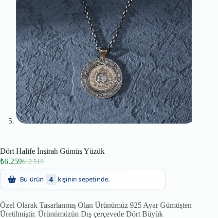
Dört Halife İnşirah Gümüş Yüzük
₺
6.259
₺
12.519
89
Son 24 saatte
kişi inceledi!
Özel Olarak Tasarlanmış Olan Ürünümüz 925 Ayar Gümüşten
Üretilmiştir. Ürünümüzün Dış çerçevede Dört Büyük