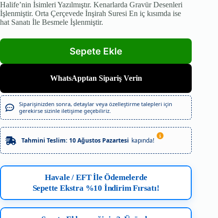
Halife’nin İsimleri Yazılmıştır. Kenarlarda Gravür Desenleri
İşlenmiştir. Orta Çerçevede İnşirah Suresi En iç kısımda ise
hat Sanatı İle Besmele İşlenmiştir.
WhatsApptan Sipariş Verin
Siparişinizden sonra, detaylar veya özelleştirme talepleri için
gerekirse sizinle iletişime geçebiliriz.
Tahmini Teslim:
10 Ağustos Pazartesi
kapında!
Havale / EFT İle Ödemelerde
Sepette Ekstra %10 İndirim Fırsatı!