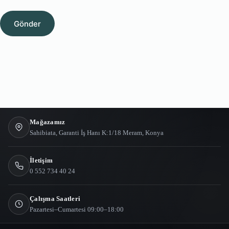
Gönder
Mağazamız
Sahibiata, Garanti İş Hanı K:1/18 Meram, Konya
İletişim
0 552 734 40 24
Çalışma Saatleri
Pazartesi–Cumartesi 09:00–18:00