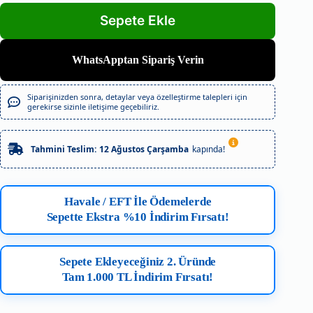
WhatsApptan Sipariş Verin
Siparişinizden sonra, detaylar veya özelleştirme talepleri için
gerekirse sizinle iletişime geçebiliriz.
Tahmini Teslim:
12 Ağustos Çarşamba
kapında!
Havale / EFT İle Ödemelerde
Sepette Ekstra %10 İndirim Fırsatı!
Sepete Ekleyeceğiniz 2. Üründe
Tam 1.000 TL İndirim Fırsatı!