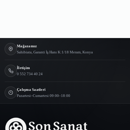
Mağazamız
Sahibiata, Garanti İş Hanı K:1/18 Meram, Konya
İletişim
0 552 734 40 24
Çalışma Saatleri
Pazartesi–Cumartesi 09:00–18:00