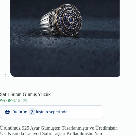
Safir Sütun Gümüş Yüzük
₺
5.065
₺
10.129
71
Son 24 saatte
kişi inceledi!
7
Bu ürün
kişinin sepetinde.
Ürünümüz 925 Ayar Gümüşten Tasarlanmıştır ve Üretilmiştir.
Üst Kısımda Lacivert Safir Taşları Kullanılmıştır. Yan