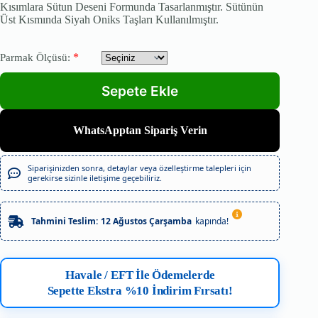
Kısımlara Sütun Deseni Formunda Tasarlanmıştır. Sütünün
Üst Kısmında Siyah Oniks Taşları Kullanılmıştır.
*
Parmak Ölçüsü:
WhatsApptan Sipariş Verin
Siparişinizden sonra, detaylar veya özelleştirme talepleri için
gerekirse sizinle iletişime geçebiliriz.
Tahmini Teslim:
12 Ağustos Çarşamba
kapında!
Havale / EFT İle Ödemelerde
Sepette Ekstra %10 İndirim Fırsatı!