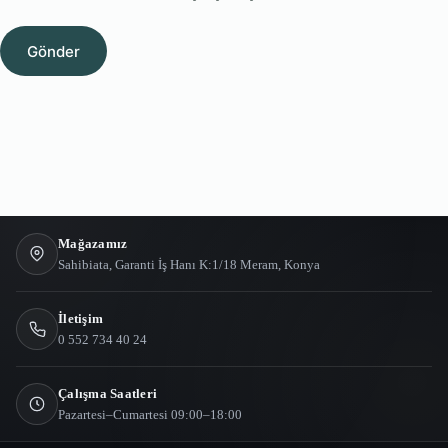
Gönder
Mağazamız
Sahibiata, Garanti İş Hanı K:1/18 Meram, Konya
İletişim
0 552 734 40 24
Çalışma Saatleri
Pazartesi–Cumartesi 09:00–18:00