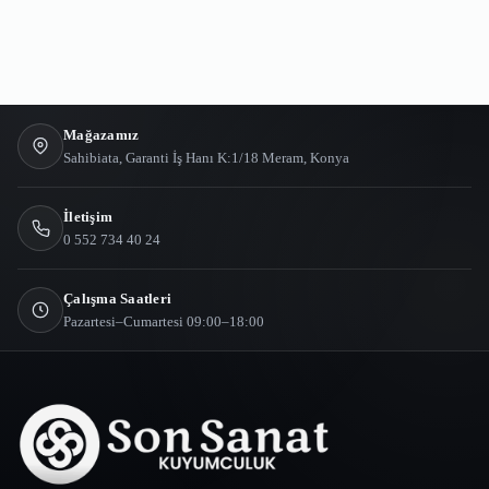
Mağazamız
Sahibiata, Garanti İş Hanı K:1/18 Meram, Konya
İletişim
0 552 734 40 24
Çalışma Saatleri
Pazartesi–Cumartesi 09:00–18:00