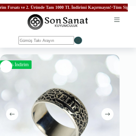
ırsatı ve 2. Üründe Tam 1000 TL İndirimi Kaçırmayın!
•
Tüm Siparişlerini
-50% İndirim