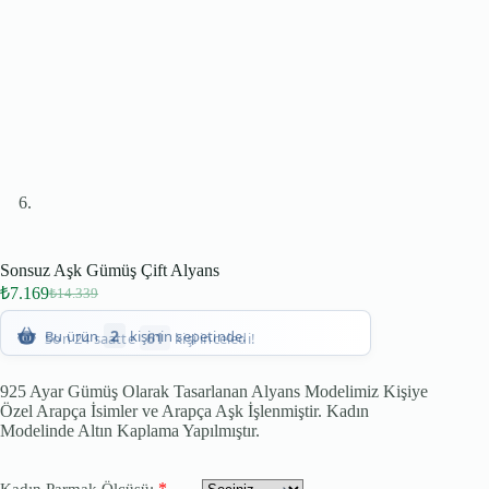
Sonsuz Aşk Gümüş Çift Alyans
₺
7.169
₺
14.339
61
Son 24 saatte
kişi inceledi!
2
Bu ürün
kişinin sepetinde.
925 Ayar Gümüş Olarak Tasarlanan Alyans Modelimiz Kişiye
Özel Arapça İsimler ve Arapça Aşk İşlenmiştir. Kadın
Modelinde Altın Kaplama Yapılmıştır.
*
Kadın Parmak Ölçüsü: