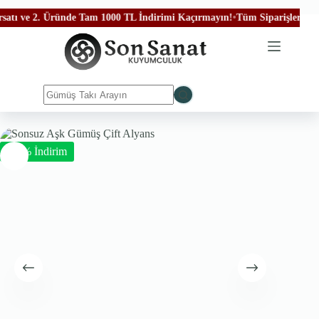
 ve 2. Üründe Tam 1000 TL İndirimi Kaçırmayın!
•
Tüm Siparişleriniz Ücre
-50% İndirim