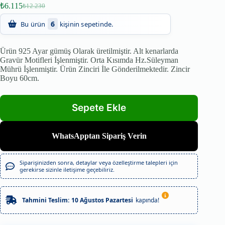
₺
6.115
₺
12.230
60
Son 24 saatte
kişi inceledi!
6
Bu ürün
kişinin sepetinde.
Ürün 925 Ayar gümüş Olarak üretilmiştir. Alt kenarlarda
Gravür Motifleri İşlenmiştir. Orta Kısımda Hz.Süleyman
Mührü İşlenmiştir. Ürün Zinciri İle Gönderilmektedir. Zincir
Boyu 60cm.
WhatsApptan Sipariş Verin
Siparişinizden sonra, detaylar veya özelleştirme talepleri için
gerekirse sizinle iletişime geçebiliriz.
Tahmini Teslim:
10 Ağustos Pazartesi
kapında!