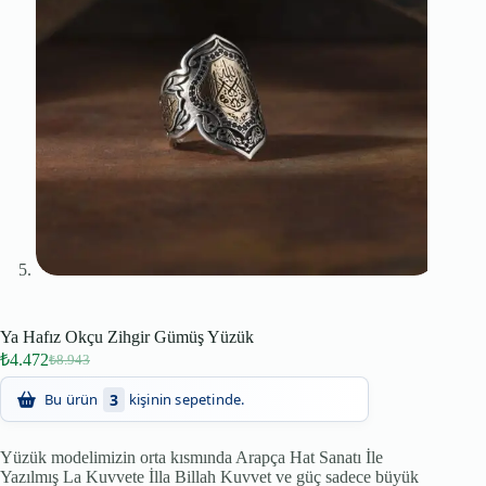
Ya Hafız Okçu Zihgir Gümüş Yüzük
₺
4.472
₺
8.943
89
Son 24 saatte
kişi inceledi!
Yüzük modelimizin orta kısmında Arapça Hat Sanatı İle
Yazılmış La Kuvvete İlla Billah Kuvvet ve güç sadece büyük