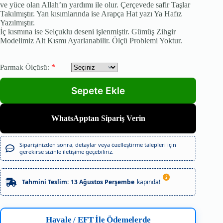
ve yüce olan Allah’ın yardımı ile olur. Çerçevede safir Taşlar
Takılmıştır. Yan kısımlarında ise Arapça Hat yazı Ya Hafız
Yazılmıştır.
İç kısmına ise Selçuklu deseni işlenmiştir. Gümüş Zihgir
Modelimiz Alt Kısmı Ayarlanabilir. Ölçü Problemi Yoktur.
*
Parmak Ölçüsü:
WhatsApptan Sipariş Verin
Siparişinizden sonra, detaylar veya özelleştirme talepleri için
gerekirse sizinle iletişime geçebiliriz.
Tahmini Teslim:
13 Ağustos Perşembe
kapında!
Havale / EFT İle Ödemelerde