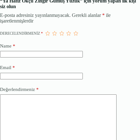
“Ya Hafız Okçu Zihgir Gümüş Yüzük” için yorum yapan ilk kişi
siz olun
E-posta adresiniz yayınlanmayacak.
Gerekli alanlar
*
ile
işaretlenmişlerdir
DERECELENDIRMENIZ
*
Name
*
Email
*
Değerlendirmeniz
*