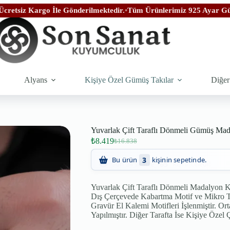
o İle Gönderilmektedir.
•
Tüm Ürünlerimiz 925 Ayar Gümüşten İmal E
Alyans
Kişiye Özel Gümüş Takılar
Diğer
Yuvarlak Çift Taraflı Dönmeli Gümüş Ma
₺
8.419
₺
16.838
65
Son 24 saatte
kişi inceledi!
Yuvarlak Çift Taraflı Dönmeli Madalyon K
Dış Çerçevede Kabartma Motif ve Mikro Taş
Gravür El Kalemi Motifleri İşlenmiştir. Or
Yapılmıştır. Diğer Tarafta İse Kişiye Özel Ç