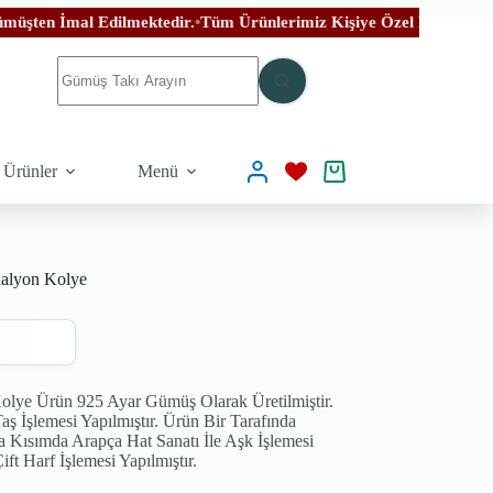
dilmektedir.
•
Tüm Ürünlerimiz Kişiye Özel El İşçiliği İle Özenle Üre
 Ürünler
Menü
dalyon Kolye
olye Ürün 925 Ayar Gümüş Olarak Üretilmiştir.
 İşlemesi Yapılmıştır. Ürün Bir Tarafında
ta Kısımda Arapça Hat Sanatı İle Aşk İşlemesi
ift Harf İşlemesi Yapılmıştır.