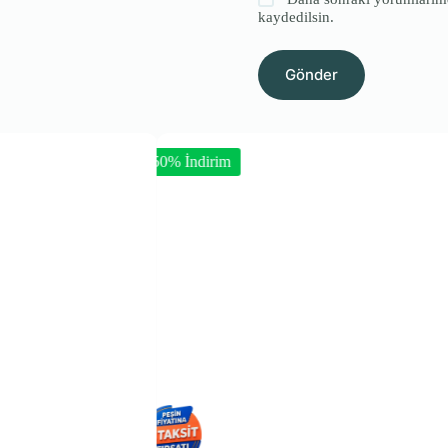
kaydedilsin.
Gönder
 İndirim
-50% İndirim