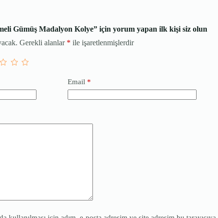
meli Gümüş Madalyon Kolye” için yorum yapan ilk kişi siz olun
yacak.
Gerekli alanlar
*
ile işaretlenmişlerdir
Email
*
 kullanılması için adım, e-posta adresim ve site adresim bu tarayıcıya