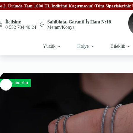
Tam 1000 TL İndirimi Kaçırmayın!
•
Tüm Siparişleriniz Ücretsiz Karg
İletişim:
Sahibiata, Garanti İş Hanı N:18
0 552 734 40 24
Meram/Konya
Yüzük
Kolye
Bileklik
-50% İndirim