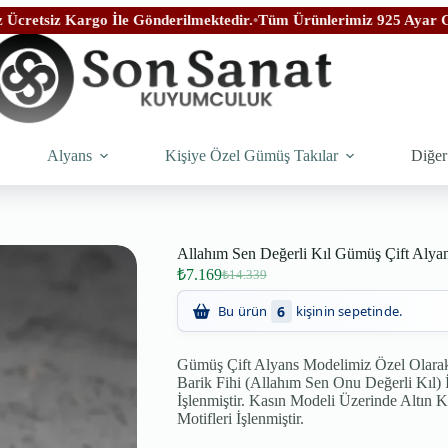
o İle Gönderilmektedir.
•
Tüm Ürünlerimiz 925 Ayar Gümüşten İmal 
Alyans
Kişiye Özel Gümüş Takılar
Diğer
Allahım Sen Değerli Kıl Gümüş Çift Alya
₺
7.169
₺
14.339
85
Son 24 saatte
kişi inceledi!
Gümüş Çift Alyans Modelimiz Özel Olarak 
Barik Fihi (Allahım Sen Onu Değerli Kıl) İ
İşlenmiştir. Kasın Modeli Üzerinde Altın K
Motifleri İşlenmiştir.