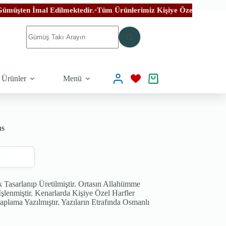
Edilmektedir.
•
Tüm Ürünlerimiz Kişiye Özel El İşçiliği İle Özenle Üre
 Ürünler
Menü
ns
Tasarlanıp Üretilmiştir. Ortasın Allahümme
şlenmiştir. Kenarlarda Kişiye Özel Harfler
aplama Yazılmıştır. Yazıların Etrafında Osmanlı