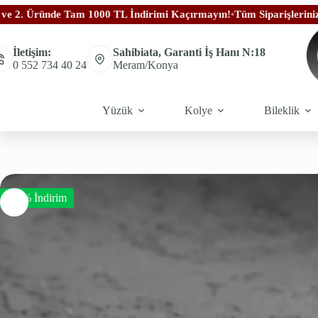
 Tam 1000 TL İndirimi Kaçırmayın!
•
Tüm Siparişleriniz Ücretsiz Karg
İletişim:
Sahibiata, Garanti İş Hanı N:18
0 552 734 40 24
Meram/Konya
Yüzük
Kolye
Bileklik
-50% İndirim