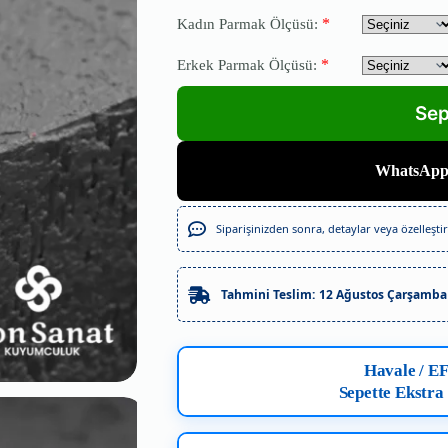
*
Kadın Parmak Ölçüsü:
*
Erkek Parmak Ölçüsü:
WhatsAppt
Siparişinizden sonra, detaylar veya özelleştirm
Tahmini Teslim:
12 Ağustos Çarşamba
Havale / E
Sepette Ekstra