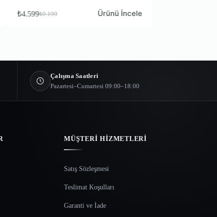
Ürünü İncele
Ürünü İncele
₺
3.500
₺
6.999
Çalışma Saatleri
Pazartesi–Cumartesi 09:00–18:00
R
MÜŞTERI HIZMETLERI
Satış Sözleşmesi
Teslimat Koşulları
Garanti ve İade