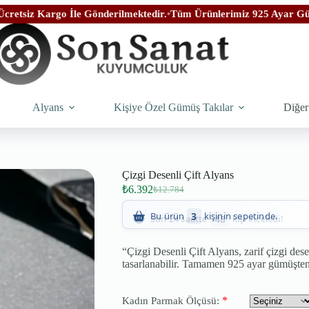
go İle Gönderilmektedir.
•
Tüm Ürünlerimiz 925 Ayar Gümüşten İmal 
Alyans
Kişiye Özel Gümüş Takılar
Diğer
Çizgi Desenli Çift Alyans
₺
6.392
₺
12.784
48
Son 24 saatte
kişi inceledi!
“Çizgi Desenli Çift Alyans, zarif çizgi dese
tasarlanabilir. Tamamen 925 ayar gümüşten 
*
Kadın Parmak Ölçüsü: