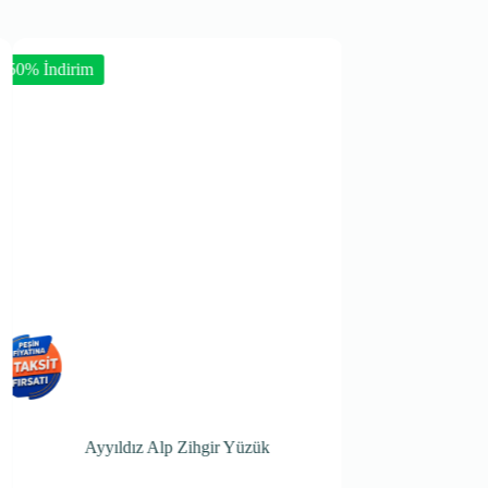
-50% İndirim
p Zihgir Yüzük
Gravür İşlemeli Kurt Figürlü Gümüş Erke
Yüzük