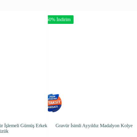
-50% İndirim
-50% İndirim
k
Gravür İsimli Ayyıldız Madalyon Kolye
Ayyıldız Al