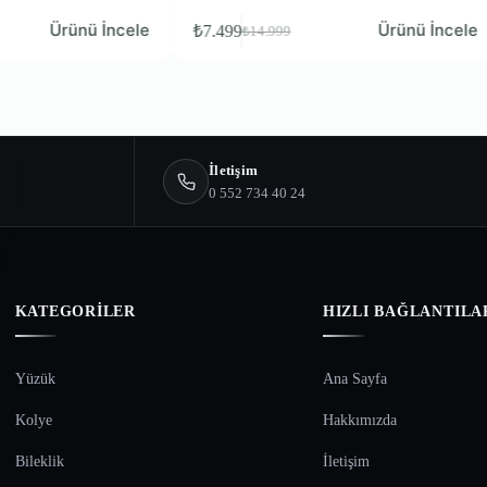
Ürünü İncele
₺
7.499
₺
4.599
₺
14.999
₺
9.199
İletişim
0 552 734 40 24
KATEGORILER
HIZLI BAĞLANTILA
Yüzük
Ana Sayfa
Kolye
Hakkımızda
Bileklik
İletişim