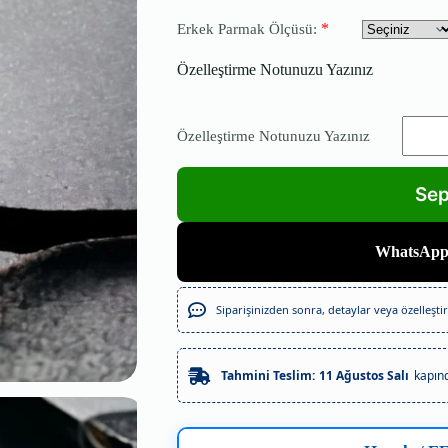
*
Erkek Parmak Ölçüsü:
Özelleştirme Notunuzu Yazınız
Özelleştirme Notunuzu Yazınız
WhatsAppt
Siparişinizden sonra, detaylar veya özelleştirm
Tahmini Teslim:
11 Ağustos Salı
kapın