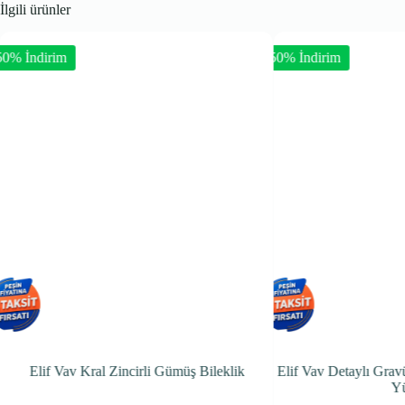
İlgili ürünler
-50% İndirim
irli Gümüş Bileklik
Elif Vav Detaylı Gravür İşlemeli Gümüş Erke
Yüzük