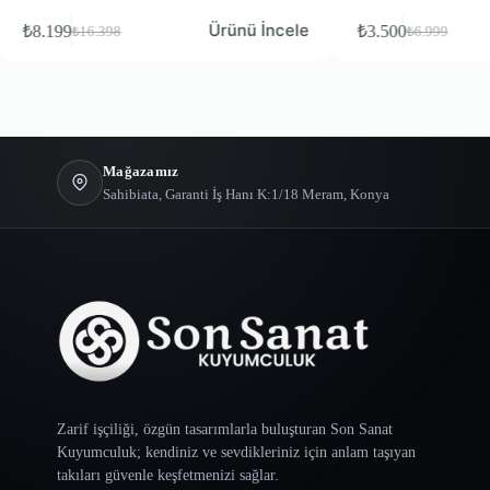
Ürünü İncele
Ürünü İncele
₺
3.500
₺
6.999
Mağazamız
Sahibiata, Garanti İş Hanı K:1/18 Meram, Konya
Zarif işçiliği, özgün tasarımlarla buluşturan Son Sanat
Kuyumculuk; kendiniz ve sevdikleriniz için anlam taşıyan
takıları güvenle keşfetmenizi sağlar.