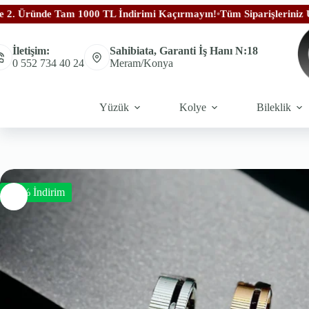
 Tam 1000 TL İndirimi Kaçırmayın!
•
Tüm Siparişleriniz Ücretsiz Kar
İletişim:
Sahibiata, Garanti İş Hanı N:18
0 552 734 40 24
Meram/Konya
Yüzük
Kolye
Bileklik
-50% İndirim