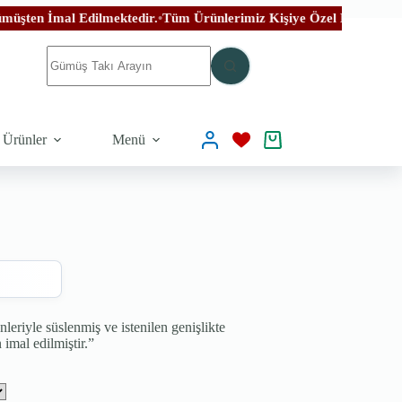
Edilmektedir.
•
Tüm Ürünlerimiz Kişiye Özel El İşçiliği İle Özenle Ür
 Ürünler
Menü
nleriyle süslenmiş ve istenilen genişlikte
imal edilmiştir.”