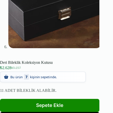
Deri Bileklik Koleksiyon Kutusu
₺
2.628
₺
5.257
66
Son 24 saatte
kişi inceledi!
11 ADET BİLEKLİK ALABİLİR.