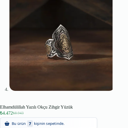
Elhamdülillah Yazılı Okçu Zihgir Yüzük
₺
4.472
₺
8.943
48
Son 24 saatte
kişi inceledi!
7
Bu ürün
kişinin sepetinde.