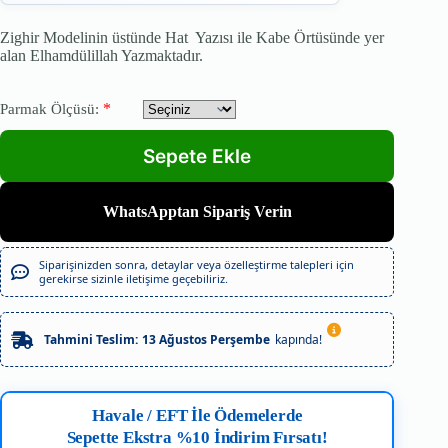
Zighir Modelinin üstünde Hat Yazısı ile Kabe Örtüsünde yer
alan Elhamdülillah Yazmaktadır.
*
Parmak Ölçüsü:
WhatsApptan Sipariş Verin
Siparişinizden sonra, detaylar veya özelleştirme talepleri için
gerekirse sizinle iletişime geçebiliriz.
Tahmini Teslim:
13 Ağustos Perşembe
kapında!
Havale / EFT İle Ödemelerde
Sepette Ekstra %10 İndirim Fırsatı!