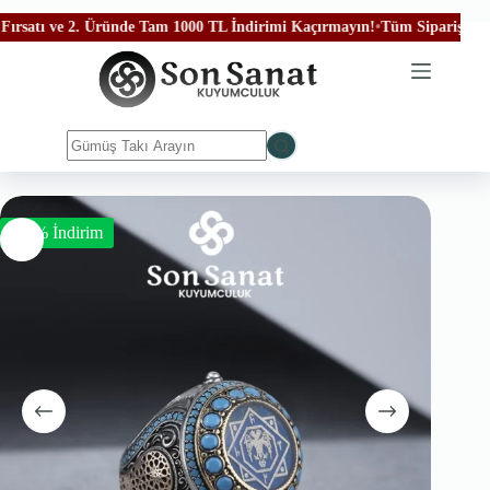
tı ve 2. Üründe Tam 1000 TL İndirimi Kaçırmayın!
•
Tüm Siparişleriniz Üc
-50% İndirim