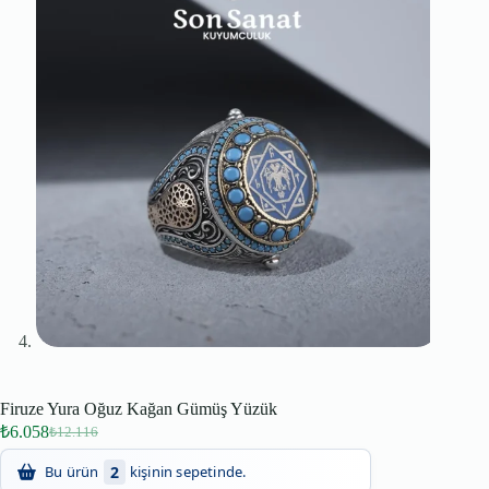
Firuze Yura Oğuz Kağan Gümüş Yüzük
₺
6.058
₺
12.116
58
Son 24 saatte
kişi inceledi!
2
Bu ürün
kişinin sepetinde.