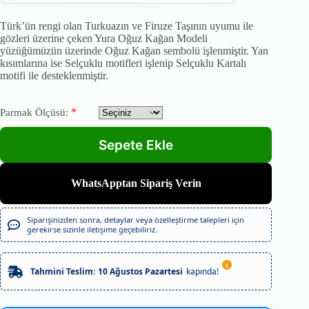
Türk’ün rengi olan Turkuazın ve Firuze Taşının uyumu ile
gözleri üzerine çeken Yura Oğuz Kağan Modeli
yüzüğümüzün üzerinde Oğuz Kağan sembolü işlenmiştir. Yan
kısımlarına ise Selçuklu motifleri işlenip Selçuklu Kartalı
motifi ile desteklenmiştir.
*
Parmak Ölçüsü:
WhatsApptan Sipariş Verin
Siparişinizden sonra, detaylar veya özelleştirme talepleri için
gerekirse sizinle iletişime geçebiliriz.
Tahmini Teslim:
10 Ağustos Pazartesi
kapında!