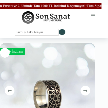
satı ve 2. Üründe Tam 1000 TL İndirimi Kaçırmayın!
•
Tüm Siparişleriniz 
-50% İndirim