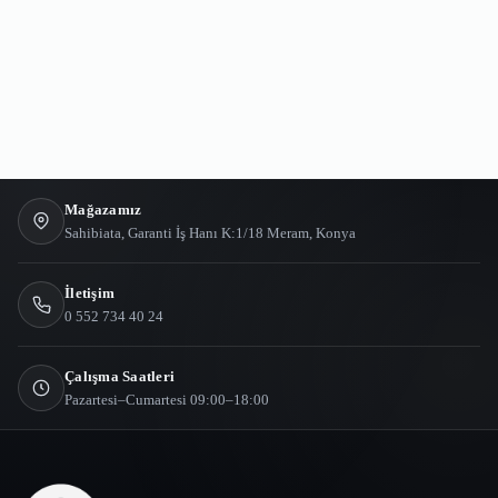
Mağazamız
Sahibiata, Garanti İş Hanı K:1/18 Meram, Konya
İletişim
0 552 734 40 24
Çalışma Saatleri
Pazartesi–Cumartesi 09:00–18:00