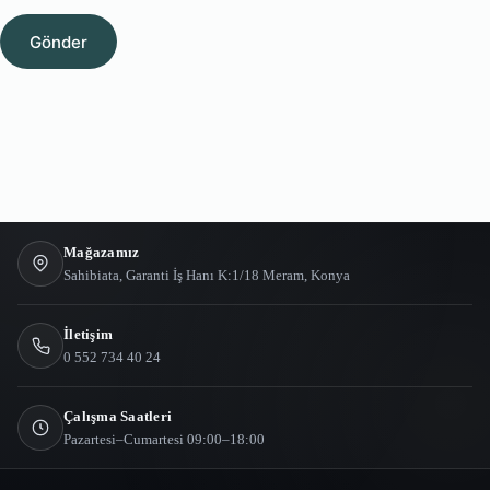
Gönder
Mağazamız
Sahibiata, Garanti İş Hanı K:1/18 Meram, Konya
İletişim
0 552 734 40 24
Çalışma Saatleri
Pazartesi–Cumartesi 09:00–18:00