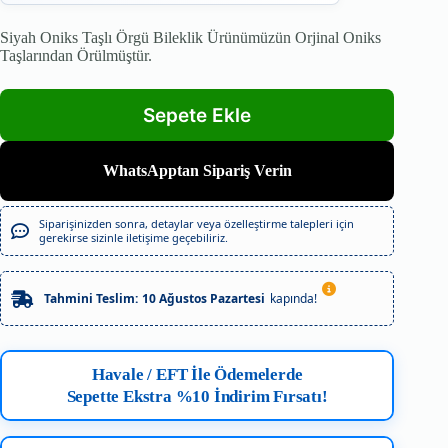
Siyah Oniks Taşlı Örgü Bileklik Ürünümüzün Orjinal Oniks
Taşlarından Örülmüştür.
WhatsApptan Sipariş Verin
Siparişinizden sonra, detaylar veya özelleştirme talepleri için
gerekirse sizinle iletişime geçebiliriz.
Tahmini Teslim:
10 Ağustos Pazartesi
kapında!
Havale / EFT İle Ödemelerde
Sepette Ekstra %10 İndirim Fırsatı!