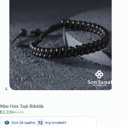
Mini Onix Taşlı Bileklik
₺
3.339
₺
6.678
72
Son 24 saatte
kişi inceledi!