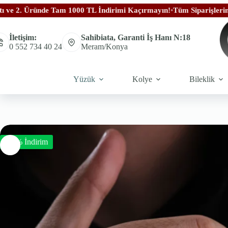
e Tam 1000 TL İndirimi Kaçırmayın!
•
Tüm Siparişleriniz Ücretsiz Ka
İletişim:
Sahibiata, Garanti İş Hanı N:18
0 552 734 40 24
Meram/Konya
Yüzük
Kolye
Bileklik
-50% İndirim