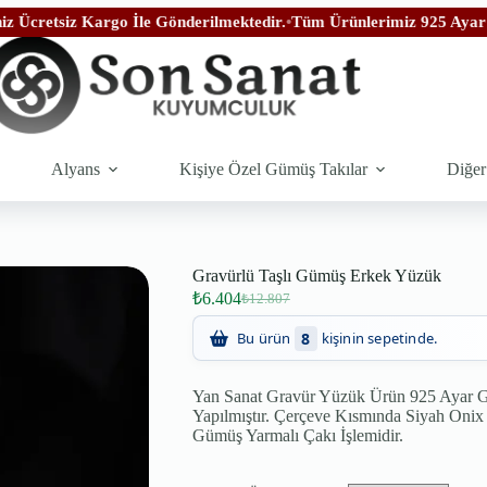
rgo İle Gönderilmektedir.
•
Tüm Ürünlerimiz 925 Ayar Gümüşten İmal
Alyans
Kişiye Özel Gümüş Takılar
Diğer
Gravürlü Taşlı Gümüş Erkek Yüzük
₺
6.404
₺
12.807
53
Son 24 saatte
kişi inceledi!
Yan Sanat Gravür Yüzük Ürün 925 Ayar Gü
Yapılmıştır. Çerçeve Kısmında Siyah Onix Ta
Gümüş Yarmalı Çakı İşlemidir.