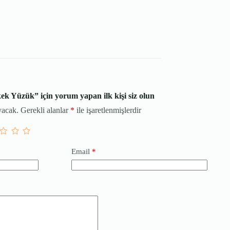
k Yüzük” için yorum yapan ilk kişi siz olun
yacak.
Gerekli alanlar
*
ile işaretlenmişlerdir
Email
*